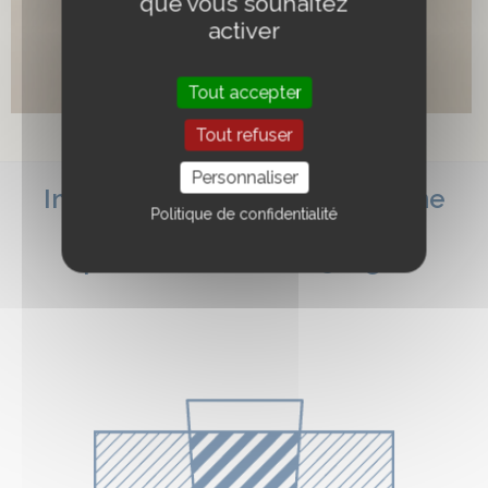
que vous souhaitez
activer
Tout accepter
Tout refuser
Sweat personnalisé
AJOUTER AU PANIER
Personnaliser
Impressions disponibles et zone
Politique de confidentialité
d’impression pour le gobelet
personnalisé CUP25 Light