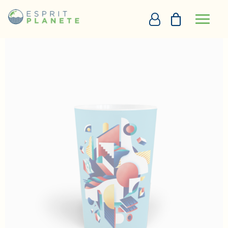
Panneau de gestion des cookies
Accueil
Gobelet personnalisé CUP25 Light
PERSONNALISATION EN LIGNE
DEVIS
+33290097273
DEMANDE D’APPEL