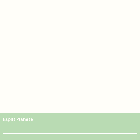
contact@espritplanete.com
(Nécessaire)
Esprit Planète