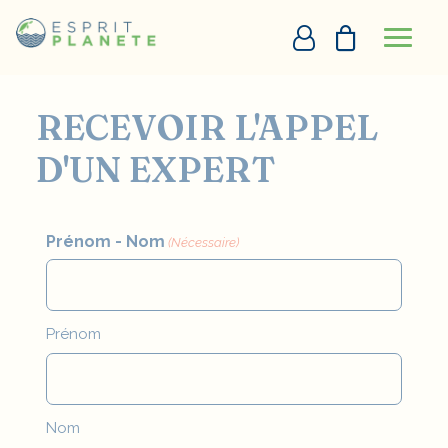
Panneau de gestion des cookies
Accueil
Demande d’appel
RECEVOIR L'APPEL
PERSONNALISATION EN LIGNE
D'UN EXPERT
DEVIS
+33290097273
Prénom - Nom
(Nécessaire)
DEMANDE D’APPEL
Prénom
Nom