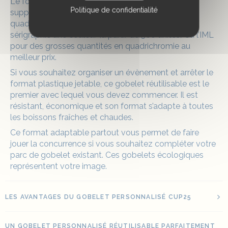
Le format du gobelet CUP25 peut également
Politique de confidentialité
supporter tous les types d’impression comme la
quadrichromie (pour les petites quantités), la
sérigraphie une couleur (à partir de 500 unités) ou l’IML
pour des grosses quantités en quadrichromie au
meilleur prix.
Si vous souhaitez organiser un évènement et arrêter le
format plastique jetable, ce gobelet réutilisable est le
premier avec lequel vous devez commencer. Il est
résistant, économique et son format s’adapte à toutes
les boissons fraîches et chaudes.
Ce format adaptable partout vous permet de faire
jouer la concurrence si vous souhaitez compléter votre
parc de gobelet existant. Ces gobelets écologiques
représentent votre image.
LES AVANTAGES DU GOBELET PERSONNALISÉ CUP25
UN GOBELET PERSONNALISÉ RÉUTILISABLE PARFAITEMENT