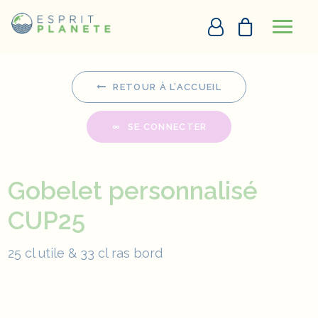
Panneau de gestion des cookies
Accueil
Gobelet Personnalisé CUP25
PERSONNALISATION EN LIGNE
RETOUR À L’ACCUEIL
DEVIS
SE CONNECTER
+33290097273
Gobelet personnalisé
DEMANDE D’APPEL
CUP25
25 cl utile & 33 cl ras bord