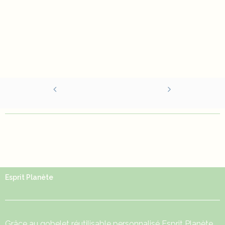
Esprit Planète
Grâce au
gobelet réutilisable
personnalisé Esprit Planète,