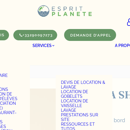
IS
+33290097273
DEMANDE D’APPEL
SERVICES
A PROP
AIRE
S
DEVIS DE LOCATION &
LAVAGE
IONS
VERRE A S
LOCATION DE
ION DE
GOBELETS
D’ÉLÈVES
LOCATION DE
CUP4
CIATION
VAISSELLE
E)
LAVAGE
AURANT-
PRESTATIONS SUR
SITE
4cl utile - 5cl Ras bord
S
RESSOURCES ET
SES
TUTOS