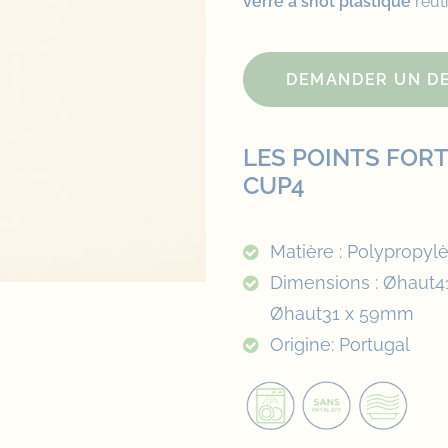
verre à shot plastique
réuti
DEMANDER UN DE
LES POINTS FORT
CUP4
Matière : Polypropyl
Dimensions : Øhaut4
Øhaut31 x 59mm
Origine: Portugal