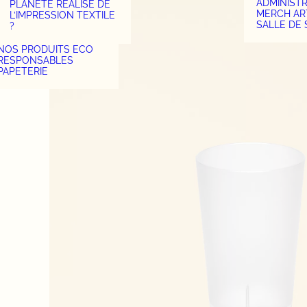
ADMINIST
PLANÈTE RÉALISE DE
MERCH AR
L’IMPRESSION TEXTILE
SALLE DE
?
NOS PRODUITS ECO
RESPONSABLES
PAPETERIE