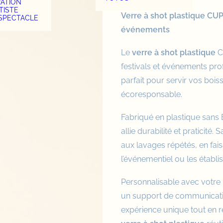
RATION
TISTE
Verre à shot plastique CUP4
 SPECTACLE
événements
Le
verre à shot plastique
CU
festivals
et événements profe
parfait pour servir vos boi
écoresponsable.
Fabriqué en plastique sans 
allie durabilité et praticité
aux lavages répétés, en fais
l’événementiel ou les établi
Personnalisable avec votre
un support de communication
expérience unique tout en 