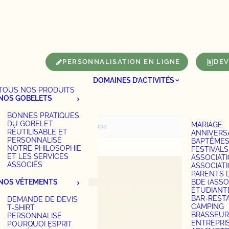
Panneau de gestion des cookies
PERSONNALISATION EN LIGNE
DEV
DOMAINES D’ACTIVITÉS
TOUS NOS PRODUITS
NOS GOBELETS
BONNES PRATIQUES
DU GOBELET
MARIAGE
Accueil
Shot Cup4
RÉUTILISABLE ET
ANNIVERS
PERSONNALISÉ
BAPTÊME
NOTRE PHILOSOPHIE
FESTIVALS
ET LES SERVICES
ASSOCIAT
ASSOCIÉS
ASSOCIAT
PARENTS 
NOS VÊTEMENTS
BDE (ASSO
ÉTUDIANT
BAR-REST
DEMANDE DE DEVIS
CAMPING
T-SHIRT
BRASSEUR
PERSONNALISÉ
ENTREPRI
POURQUOI ESPRIT