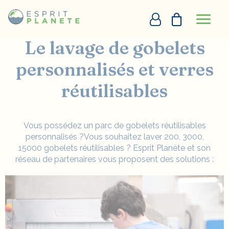
Panneau de gestion des cookies
Accueil
Gobelets
Notre philosophie et les services associés
Lavage
Le lavage de gobelets
PERSONNALISATION EN LIGNE
personnalisés et verres
réutilisables
DEVIS
+33290097273
Vous possédez un parc de gobelets réutilisables
personnalisés ?Vous souhaitez laver 200, 3000,
DEMANDE D’APPEL
15000
gobelets réutilisables
? Esprit Planète et son
réseau de partenaires vous proposent des solutions :