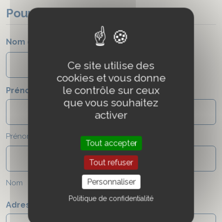
Pour vous contacter
Nom de la Structure
*
Ce site utilise des
cookies et vous donne
le contrôle sur ceux
Prénom/Nom
*
que vous souhaitez
activer
Prénom
Tout accepter
Tout refuser
Personnaliser
Nom
Politique de confidentialité
Adresse
*