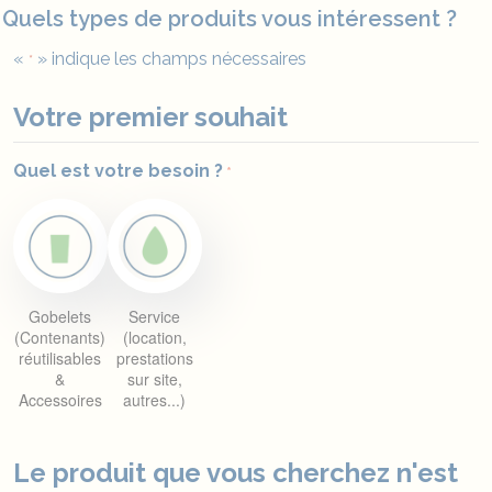
ASSOCIATION DE PARENTS D’ÉLÈVES
Quels types de produits vous intéressent ?
BDE (ASSOCIATION ÉTUDIANTE)
BAR-RESTAURANT-CAMPING
«
» indique les champs nécessaires
*
BRASSEURS
ENTREPRISES
Votre premier souhait
ADMINISTRATION
MERCH ARTISTE
SALLE DE SPECTACLE
Quel est votre besoin ?
*
SERVICES
DEVIS DE LOCATION & LAVAGE
LOCATION DE GOBELETS
LOCATION DE VAISSELLE
LAVAGE
PRESTATIONS SUR SITE
RESSOURCES ET TUTOS
Gobelets
Service
A PROPOS D’ESPRIT PLANÈTE
(Contenants)
(location,
ENGAGEMENTS
réutilisables
prestations
L’HISTOIRE D’ESPRIT PLANÈTE
&
sur site,
TRAVAILLER CHEZ ESPRIT PLANÈTE
Accessoires
autres...)
BLOG
NOS RÉFÉRENCES
Le produit que vous cherchez n'est