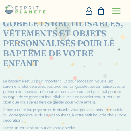
Panneau de gestion des cookies
Accueil
Nos domaines d’activités
Baptêmes
GOBELETS RÉUTILISABLES,
VÊTEMENTS ET OBJETS
PERSONNALISATION EN LIGNE
PERSONNALISÉS POUR LE
DEVIS
BAPTÊME DE VOTRE
ENFANT
+33290097273
DEMANDE D’APPEL
Le baptême est un jour important . Et pour l’occasion, vous allez
sûrement fêter cela avec vos proches. Un
gobelet
personnalisé avec le
prénom du nouveau-né pour vos convives sera un bon atout pour se
souvenir de ce moment inoubliable. Mais ce gobelet sera surtout un
objet que vous serez fiers de garder pour votre enfant.
Grâce à notre large gamme de visuels, vous pouvez choisir le modèle
qui correspondra le plus à vos souhaits, à votre petit bout de chou, votre
décoration…
Créez un souvenir autour de votre gobelet.