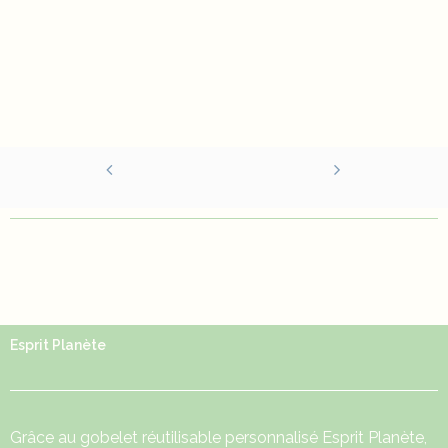
Esprit Planète
Grâce au
gobelet réutilisable
personnalisé Esprit Planète,