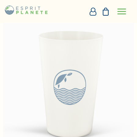
Panneau de gestion des cookies
Accueil
Gobelet écologique CUP50 BIO
PERSONNALISATION EN LIGNE
DEVIS
+33290097273
DEMANDE D’APPEL