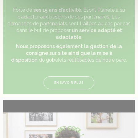
Forte de
ses 15 ans d’activité
, Esprit Planète a su
s’adapter aux besoins de ses partenaires. Les
demandes de partenariats sont traitées au cas par cas
dans le but de proposer
un service adapté et
adaptable
.
Nous proposons également la gestion de la
consigne sur site ainsi que la mise à
disposition
de gobelets réutilisables de notre parc.
EN SAVOIR PLUS