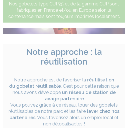
Nos gobelets type CUP25 et de la gamme CUP sont
fabriqués en France et/ou en Europe selon la
contenance mais sont toujours imprimés localement.
Notre approche : la
réutilisation
Notre approche est de favoriser la
réutilisation
du gobelet réutilisable
. C’est pour cette raison que
nous avons développé
un réseau de station de
lavage partenaire
.
Vous pouvez grâce à ce réseau, louer des gobelets
réutilisables de notre parc et les faire
laver chez nos
partenaires
. Vous favorisez alors un emploi local et
non délocalisables !