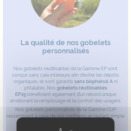
La qualité de nos gobelets
personnalisés
Nos gobelets réutilisables de la Gamme EP sont
conçus sans cale intérieure afin d’éviter les dépôts
organiques, et sont garantis
sans bisphénol A
ni
phtalates. Nos
gobelets réutilisables
EP25
bénéficient également d’un rebord unique
améliorant le remplissage et le confort des usagers.
Nos gobelets personnalisés de la Gamme CUP
ressemblent à ceux de nos confrères en restant simple
et élégant.