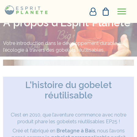
Panneau de gestion des cookies
Accueil
A propos d’Esprit Planète
L’histoire d’Esprit Planète
A
propos
d'Esprit
Planète
PERSONNALISATION EN LIGNE
Votre introduction dans le développement durable et
l’écologie à travers des gobelets réutilisables.
DEVIS
+33290097273
L'histoire du gobelet
DEMANDE D’APPEL
réutilisable
C’est en 2010, que l’aventure commence avec notre
produit phare les gobelets réutilisables EP25 !
Créé et fabriqué en
Bretagne à Bais
, nous l’avons