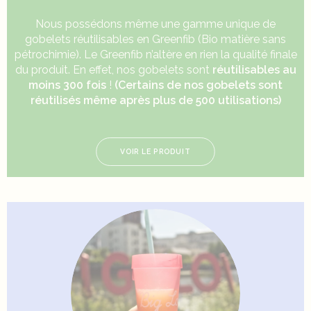
Nous possédons même une gamme unique de
gobelets réutilisables en Greenfib
(Bio matière sans
pétrochimie). Le
Greenfib
n’altère en rien la qualité finale
du produit. En effet, nos gobelets sont
réutilisables au
moins 300 fois
!
(Certains de nos gobelets sont
réutilisés même après plus de 500 utilisations)
VOIR LE PRODUIT