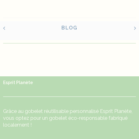
BLOG
Esprit Planète
Grâce au
gobelet réutilisable
personnalisé Esprit Planète,
vous optez pour un gobelet éco-responsable fabriqué
localement !