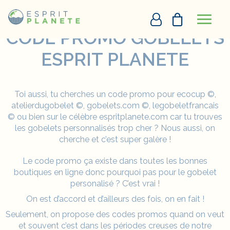
Panneau de gestion des cookies
Accueil
Réutilisation
CODE PROMO GOBELETS ESPRIT PLANETE
CODE PROMO GOBELETS
ESPRIT PLANETE
PERSONNALISATION EN LIGNE
DEVIS
Toi aussi, tu cherches un code promo pour ecocup ©,
atelierdugobelet ©, gobelets.com ©, legobeletfrancais
+33290097273
© ou bien sur le célèbre
espritplanete.com
car tu trouves
les gobelets personnalisés trop cher ? Nous aussi, on
DEMANDE D’APPEL
cherche et c’est super galère !
Le code promo ça existe dans toutes les bonnes
boutiques en ligne donc pourquoi pas pour le gobelet
personalisé ? C’est vrai !
On est d’accord et d’ailleurs des fois, on en fait !
Seulement, on propose des codes promos quand on veut
et souvent c’est dans les périodes creuses de notre