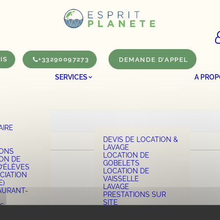
IS
+33290097273
DEMANDE D’APPEL
SERVICES
A PROP
AIRE
S
DEVIS DE LOCATION &
LAVAGE
IONS
LOCATION DE
ION DE
GOBELETS
D’ÉLÈVES
LOCATION DE
CIATION
VAISSELLE
E)
LAVAGE
AURANT-
PRESTATIONS SUR
SITE
S
RESSOURCES ET
SES
TUTOS