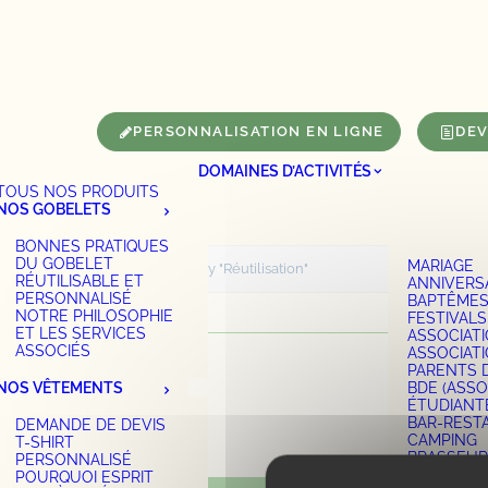
Panneau de gestion des cookies
PERSONNALISATION EN LIGNE
DEV
DOMAINES D’ACTIVITÉS
TOUS NOS PRODUITS
NOS GOBELETS
BONNES PRATIQUES
DU GOBELET
MARIAGE
Accueil
Archive by Category "Réutilisation"
RÉUTILISABLE ET
ANNIVERS
PERSONNALISÉ
BAPTÊME
NOTRE PHILOSOPHIE
FESTIVALS
ET LES SERVICES
ASSOCIAT
ASSOCIÉS
ASSOCIAT
PARENTS 
NOS VÊTEMENTS
BDE (ASSO
ÉTUDIANT
BAR-REST
DEMANDE DE DEVIS
CAMPING
T-SHIRT
BRASSEUR
PERSONNALISÉ
ENTREPRI
POURQUOI ESPRIT