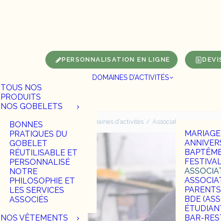
Panneau de gestion des cookies
PERSONNALISATION EN LIGNE
DEVI
DOMAINES D’ACTIVITÉS
TOUS NOS
PRODUITS
NOS GOBELETS
Accueil
Nos domaines d’activités
Association
BONNES
MARIAGE
PRATIQUES DU
ANNIVER
GOBELET
BAPTÊM
RÉUTILISABLE ET
FESTIVA
PERSONNALISÉ
ASSOCIA
NOTRE
ASSOCIA
PHILOSOPHIE ET
PARENTS
LES SERVICES
BDE (AS
ASSOCIÉS
ÉTUDIAN
NOS VÊTEMENTS
BAR-RES