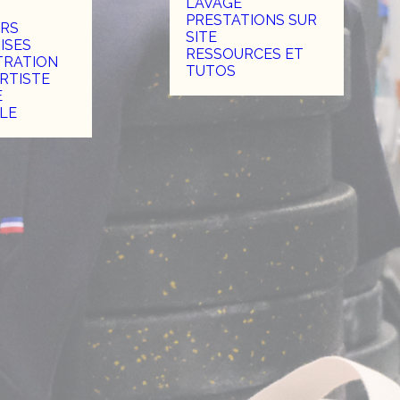
LAVAGE
PRESTATIONS SUR
RS
SITE
ISES
RESSOURCES ET
TRATION
TUTOS
RTISTE
E
LE