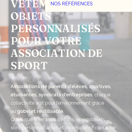
VÊTEMENTS ET
NOS RÉFÉRENCES
OBJETS
PERSONNALISÉS
POUR VOTRE
ASSOCIATION DE
SPORT
Associations de parents d’élèves, sportives,
étudiantes, syndicats d’entreprises
, chaque
collectivité agit pour l’environnement grâce
au
gobelet
réutilisable
.
Quels que soient vos besoins, nos gobelets
sont personnalisables et vous pourrez contacter