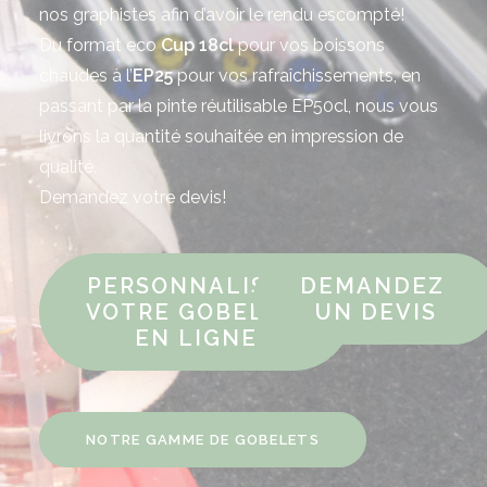
nos graphistes afin d’avoir le rendu escompté!
Du format eco
Cup
18cl
pour vos boissons
chaudes à l’
EP25
pour vos rafraîchissements, en
passant par la pinte réutilisable EP50cl, nous vous
livrons la quantité souhaitée en impression de
qualité.
Demandez votre devis!
PERSONNALISEZ 
DEMANDEZ 
VOTRE GOBELET 
UN DEVIS
EN LIGNE
NOTRE GAMME DE GOBELETS