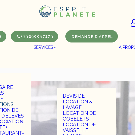
S
+33290097273
DEMANDE D’APPEL
SERVICES
A PROPO
SAIRE
ES
DEVIS DE
LS
LOCATION &
TIONS
LAVAGE
TION DE
LOCATION DE
 D’ÉLÈVES
GOBELETS
SOCIATION
LOCATION DE
TE)
VAISSELLE
TAURANT-