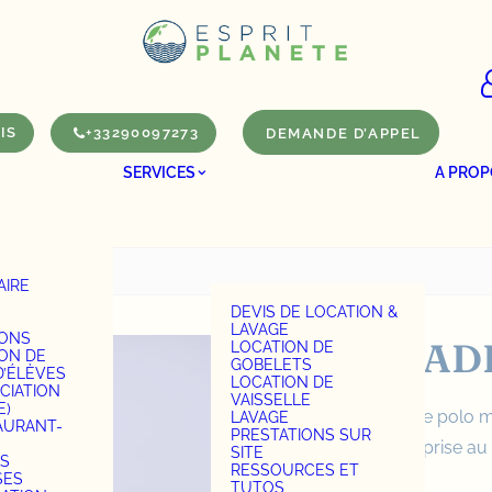
IS
+33290097273
DEMANDE D’APPEL
SERVICES
A PROP
AIRE
S
DEVIS DE LOCATION &
LAVAGE
IONS
POLO MADE
LOCATION DE
ION DE
GOBELETS
D’ÉLÈVES
LOCATION DE
CIATION
VAISSELLE
E)
Pour vos équipes, le polo m
LAVAGE
AURANT-
PRESTATIONS SUR
logo de votre
entreprise
au 
SITE
S
RESSOURCES ET
SES
TUTOS