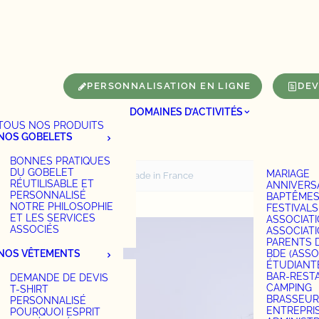
Panneau de gestion des cookies
PERSONNALISATION EN LIGNE
DEV
DOMAINES D’ACTIVITÉS
TOUS NOS PRODUITS
NOS GOBELETS
BONNES PRATIQUES
DU GOBELET
MARIAGE
Accueil
Polo made in France
RÉUTILISABLE ET
ANNIVERS
PERSONNALISÉ
BAPTÊME
NOTRE PHILOSOPHIE
FESTIVALS
ET LES SERVICES
ASSOCIAT
ASSOCIÉS
ASSOCIAT
PARENTS 
NOS VÊTEMENTS
BDE (ASSO
ÉTUDIANT
BAR-REST
DEMANDE DE DEVIS
CAMPING
T-SHIRT
BRASSEUR
PERSONNALISÉ
ENTREPRI
POURQUOI ESPRIT