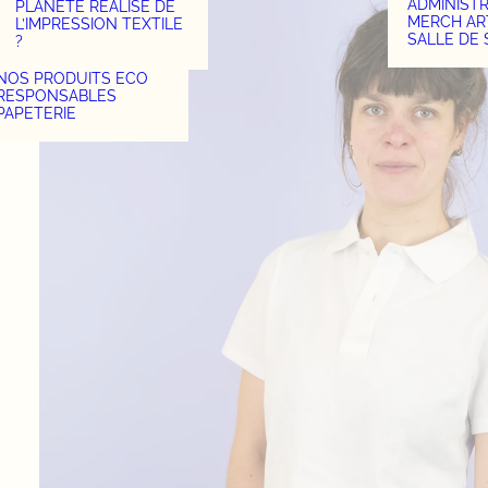
ADMINIST
PLANÈTE RÉALISE DE
MERCH AR
L’IMPRESSION TEXTILE
SALLE DE
?
NOS PRODUITS ECO
RESPONSABLES
PAPETERIE