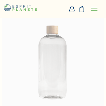
Panneau de gestion des cookies
Accueil
Gourde écologique FLAC
PERSONNALISATION EN LIGNE
DEVIS
+33290097273
DEMANDE D’APPEL