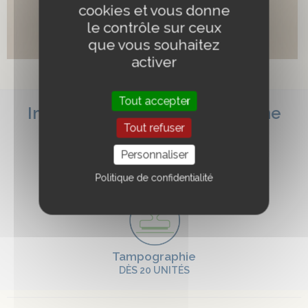
cookies et vous donne
le contrôle sur ceux
que vous souhaitez
activer
Sweat personnalisé
AJOUTER AU PANIER
Tout accepter
Impressions disponibles et zone
Tout refuser
d’impression pour ce produit
Personnaliser
Politique de confidentialité
Tampographie
DÈS 20 UNITÉS