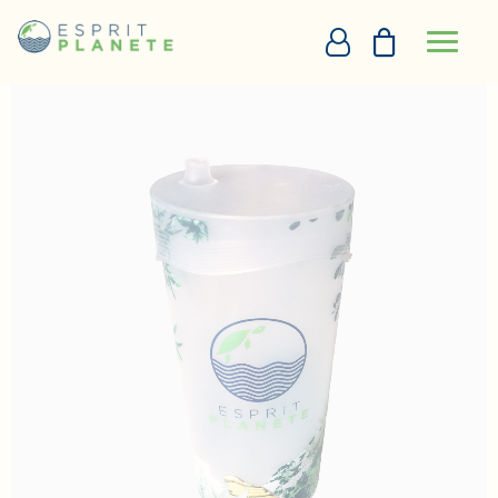
Panneau de gestion des cookies
Accueil
Capuchon verre
PERSONNALISATION EN LIGNE
DEVIS
+33290097273
DEMANDE D’APPEL