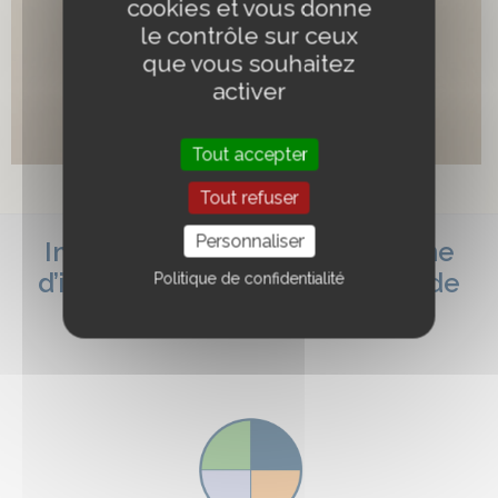
cookies et vous donne
le contrôle sur ceux
que vous souhaitez
activer
Tout accepter
Sweat personnalisé
Tout refuser
AJOUTER AU PANIER
Personnaliser
Impressions disponibles et zone
d’impression pour les capotes de
Politique de confidentialité
verre.