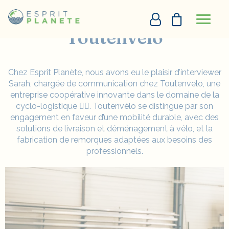
Panneau de gestion des cookies
Accueil
Vêtements personnalisables
Toutenvelo
Toutenvelo
PERSONNALISATION EN LIGNE
Chez
Esprit Planète
, nous avons eu le plaisir d’interviewer
Sarah
, chargée de communication chez
Toutenvelo
, une
DEVIS
entreprise coopérative
innovante dans le domaine de la
cyclo-logistique
🚴‍♂️
. Toutenvélo se distingue par son
+33290097273
engagement en faveur d’une mobilité durable, avec des
solutions de livraison et déménagement à vélo, et la
DEMANDE D’APPEL
fabrication de remorques adaptées aux besoins des
professionnels.