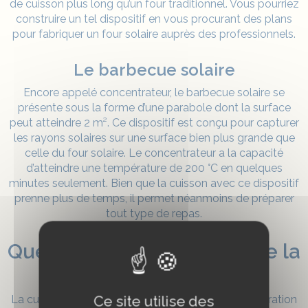
de cuisson plus long qu’un four traditionnel. Vous pourriez
construire un tel dispositif en vous procurant des
plans
pour fabriquer un four solaire
auprès des professionnels.
Le barbecue solaire
Encore appelé concentrateur, le barbecue solaire se
présente sous la forme d’une parabole dont la surface
peut atteindre 2 m². Ce dispositif est conçu pour capturer
les rayons solaires sur une surface bien plus grande que
celle du four solaire. Le concentrateur a la capacité
d’atteindre une température de 200 °C en quelques
minutes seulement. Bien que la cuisson avec ce dispositif
prenne plus de temps, il permet néanmoins de préparer
tout type de repas.
Quels sont les avantages de la
cuisson solaire ?
Ce site utilise des
La cuisson solaire se révèle être un mode de préparation