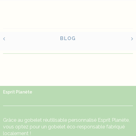
BLOG
Esprit Planète
Grâce au
gobelet réutilisable
personnalisé Esprit Planète,
vous optez pour un gobelet éco-responsable fabriqué
localement !