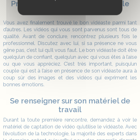
Prendre des rendez-vous avez le
vidéaste
Vous avez finalement trouvé le bon vidéaste parmi tant
d’autres. Les vidéos qui vous sont parvenus sont tous de
qualité. Avant de conclure, rencontrez plusieurs fois le
professionnel. Discutez avec lui, si sa présence ne vous
gêne pas, c’est lui qu’il vous faut. Le bon vidéaste doit être
quelqu’un de confiant, quelqu’un avec qui vous êtes à l’aise
ou que vous appréciez. C’est très important, puisqu’un
couple qui est à l’aise en présence de son vidéaste aura à
coup sûr des images et des vidéos qui expriment les
bonnes émotions.
Se renseigner sur son matériel de
travail
Durant la toute première rencontre, demandez à voir le
matériel de captation de vidéo qu’utilise le vidéaste. Avec
l’évolution de la technologie, la majorité des experts dans