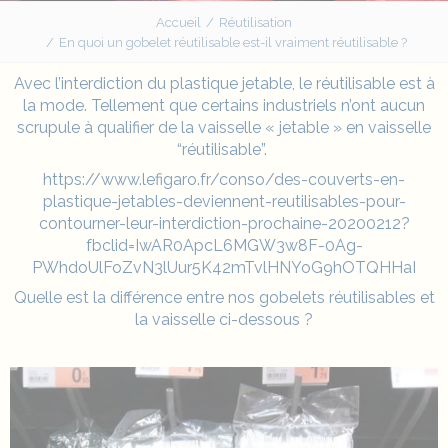
Accueil
Réutilisation
En quoi un gobelet réutilisable est-il vraiment réutilisable ?
Avec l’interdiction du plastique jetable, le
réutilisable
est à
la mode. Tellement que certains industriels n’ont aucun
scrupule à qualifier de la vaisselle « jetable » en vaisselle
“réutilisable”.
https://www.lefigaro.fr/conso/des-couverts-en-
plastique-jetables-deviennent-reutilisables-pour-
contourner-leur-interdiction-prochaine-20200212?
fbclid=IwAR0ApcL6MGW3w8F-0Ag-
PWhdoUlFoZvN3lUur5K42mTvlHNYoG9hOTQHHaI
Quelle est la différence entre nos
gobelets réutilisables
et
la vaisselle ci-dessous ?