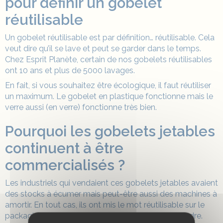
pour définir un
gobelet
réutilisable
Un
gobelet réutilisable
est par définition… réutilisable. Cela
veut dire qu’il se lave et peut se garder dans le temps.
Chez Esprit Planète, certain de nos
gobelets réutilisables
ont 10 ans et plus de 5000 lavages.
En fait, si vous souhaitez être écologique, il faut réutiliser
un maximum. Le gobelet en plastique fonctionne mais le
verre aussi (en verre) fonctionne très bien.
Pourquoi les gobelets jetables
continuent à être
commercialisés ?
Les industriels qui vendaient ces gobelets jetables avaient
des stocks à écumer mais peut-être aussi des machines à
amortir. En tout cas, ils ont mis le mot réutilisable sur le
packaging en espérant pouvoir continuer à les vendre.