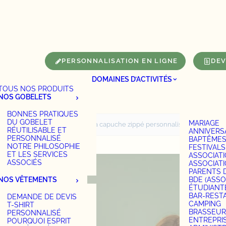
Panneau de gestion des cookies
PERSONNALISATION EN LIGNE
DEV
DOMAINES D’ACTIVITÉS
TOUS NOS PRODUITS
NOS GOBELETS
BONNES PRATIQUES
DU GOBELET
MARIAGE
Accueil
Sweat à capuche zippé personnalisé en coton bio
RÉUTILISABLE ET
ANNIVERS
PERSONNALISÉ
BAPTÊME
NOTRE PHILOSOPHIE
FESTIVALS
ET LES SERVICES
ASSOCIAT
ASSOCIÉS
ASSOCIAT
PARENTS 
NOS VÊTEMENTS
BDE (ASSO
ÉTUDIANT
BAR-REST
DEMANDE DE DEVIS
CAMPING
T-SHIRT
BRASSEUR
PERSONNALISÉ
ENTREPRI
POURQUOI ESPRIT