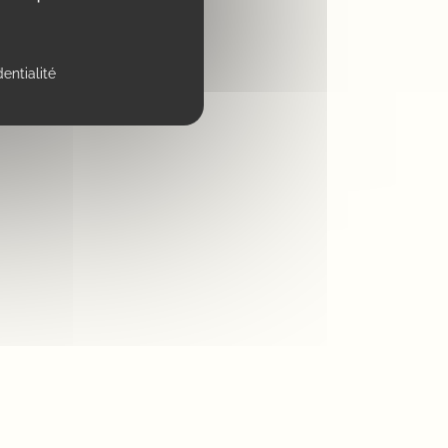
dentialité
es que vous souhaitez (ex: 1S + 2M + 5XL)