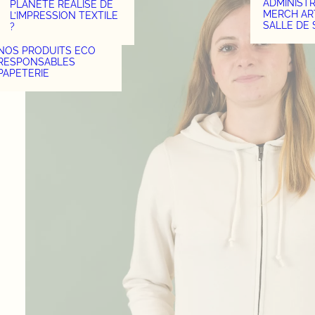
ADMINIST
PLANÈTE RÉALISE DE
MERCH AR
L’IMPRESSION TEXTILE
SALLE DE
?
NOS PRODUITS ECO
RESPONSABLES
PAPETERIE