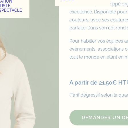
RATION
Le sweat capuche zippé org
TISTE
 SPECTACLE
excellence. Disponible p
couleurs, avec ses coutures
parfaite. Dans son col rond s
Pour habiller vos équipes au
évènements, associations ou
tout le monde en étant en
A partir de 21,50€ HT l
(Tarif dégressif selon la quan
DEMANDER UN DE