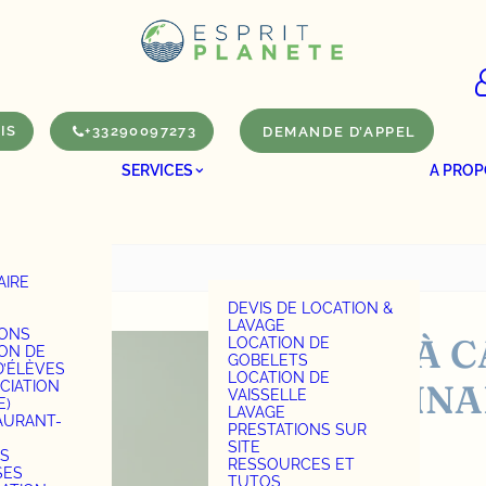
IS
+33290097273
DEMANDE D’APPEL
SERVICES
A PROP
AIRE
S
DEVIS DE LOCATION &
LAVAGE
IONS
SWEAT À C
LOCATION DE
ION DE
GOBELETS
D’ÉLÈVES
LOCATION DE
PERSONNAL
CIATION
VAISSELLE
E)
LAVAGE
AURANT-
PRESTATIONS SUR
SITE
280 g
S
RESSOURCES ET
SES
TUTOS