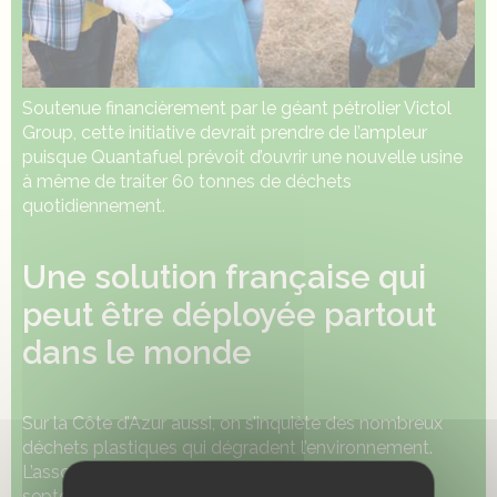
Soutenue financièrement par le géant pétrolier Victol
Group, cette initiative devrait prendre de l’ampleur
puisque Quantafuel prévoit d’ouvrir une nouvelle usine
à même de traiter 60 tonnes de déchets
quotidiennement.
Une solution française qui
peut être déployée partout
dans le monde
Sur la Côte d’Azur aussi, on s’inquiète des nombreux
déchets plastiques qui dégradent l’environnement.
L’association
Earthwake
a d’ailleurs présenté en
septembre dernier son prototype « Chrysalis ».