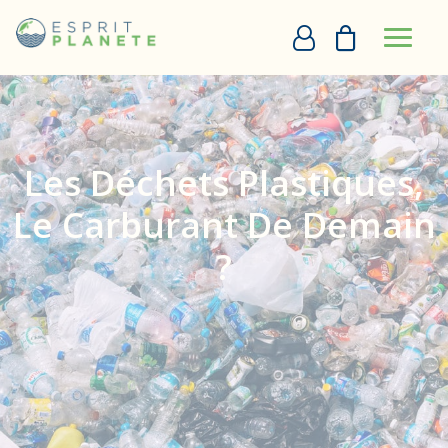
Panneau de gestion des cookies
PERSONNALISATION EN LIGNE
Les Déchets Plastiques,
DEVIS
Le Carburant De Demain
+33290097273
?
DEMANDE D’APPEL