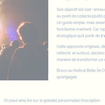
Son objectif est clair : enco
au point de collecte plutôt 
Un geste simple, mais essent
fonctionne vraiment. Car rapp
écologique qu’à partir de
7 
Cette approche originale, dir
réfléchir, et surtout, décl
manière de transformer un o
Bravo au festival Belle-Île On
qu’engagée
On peut ainsi lire sur le gobelet personnalisé l’inscription :