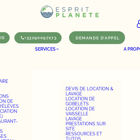
IS
+33290097273
DEMANDE D’APPEL
SERVICES
A PROP
AIRE
S
DEVIS DE LOCATION &
LAVAGE
IONS
LOCATION DE
ION DE
GOBELETS
D’ÉLÈVES
LOCATION DE
CIATION
VAISSELLE
E)
LAVAGE
AURANT-
PRESTATIONS SUR
SITE
S
RESSOURCES ET
SES
TUTOS