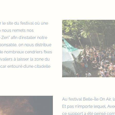
le site du festival où une
o nous remets nos
en” afin d’installer notre
sponsable, on nous distribue
 de nombreux cendriers fixes
valiers à laisser la zone du
 car entouré d’une citadelle
Au festival Belle-Île On Air, 
Et pas n’importe lequel. A
ce support a été pensé com