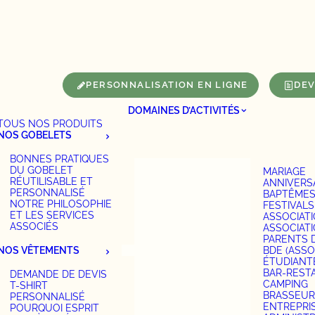
Panneau de gestion des cookies
PERSONNALISATION EN LIGNE
DEV
DOMAINES D’ACTIVITÉS
TOUS NOS PRODUITS
NOS GOBELETS
BONNES PRATIQUES
DU GOBELET
MARIAGE
RÉUTILISABLE ET
ANNIVERS
PERSONNALISÉ
BAPTÊME
NOTRE PHILOSOPHIE
FESTIVALS
ET LES SERVICES
ASSOCIAT
ASSOCIÉS
ASSOCIAT
PARENTS 
NOS VÊTEMENTS
BDE (ASSO
ÉTUDIANT
BAR-REST
DEMANDE DE DEVIS
CAMPING
T-SHIRT
BRASSEUR
PERSONNALISÉ
ENTREPRI
POURQUOI ESPRIT