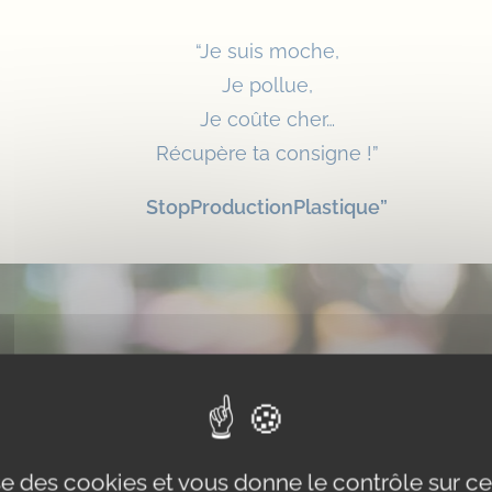
“Je suis moche,
Je pollue,
Je coûte cher…
Récupère ta consigne !”
StopProductionPlastique”
ise des cookies et vous donne le contrôle sur 