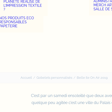
ADMINIST
PLANÈTE RÉALISE DE
MERCH AR
L’IMPRESSION TEXTILE
SALLE DE
?
NOS PRODUITS ECO
RESPONSABLES
PAPETERIE
Accueil
Gobelets personnalisés
Belle Ile On Air 2019
C’est par un samedi ensoleillé que deux ave
quelque peu agitée c’est une ville du Palai